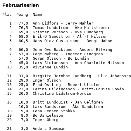
Februariserien
Plac  Poäng  Namn                                      
   1   77,0  Ann Lidfors - Jerry Mähler                
   2   76,5  Tomas Lundström - Åke Källströmer         
   3   69,0  Krister Persson - Ove Lundberg            
   4   68,0  Erik-O Sandström - Alf-T Nilsson          
   5   60,5  Hans-Olov Gustafsson - Bengt Hahne        
   6   60,0  John-Ove Backlund - Anders Elfving        
   7   57,0  Lage Nyberg - Ingemar Lindgren            
       57,0  Göran Olsson - Bo Lundin                  
   9   45,0  Lars Stefansson - Ann-Charlotte Nilsson   
  10   35,0  Vivianne Lundin                           
  11   31,0  Birgitta Jernbom-Lundberg - Ulla Johansson
  12   29,0  Inger Olsson                              
  13   25,0  Fred Östling - Robert Ullsten             
  14   23,0  Carina Hildingsson - Britt-Louise Lovén   
  15   20,0  Christina Lidström-Nordin                 
  16   10,0  Britt Lundquist - Jan Gelfgren            
       10,0  Lars Sandström - Åke Sandström            
  18    9,0  Lena Jensen Stokka                        
  19    8,0  Bo Danielsson                             
  20    7,0  Inger Öberg                               