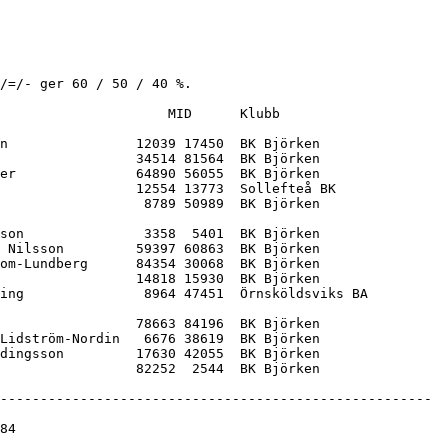
/=/- ger 60 / 50 / 40 %.

                     MID      Klubb           

n                12039 17450  BK Björken      

                 34514 81564  BK Björken      

er               64890 56055  BK Björken      

                 12554 13773  Sollefteå BK    

                  8789 50989  BK Björken      

son               3358  5401  BK Björken      

 Nilsson         59397 60863  BK Björken      

om-Lundberg      84354 30068  BK Björken      

                 14818 15930  BK Björken      

ing               8964 47451  Örnsköldsviks BA

                 78663 84196  BK Björken      

Lidström-Nordin   6676 38619  BK Björken      

dingsson         17630 42055  BK Björken      
