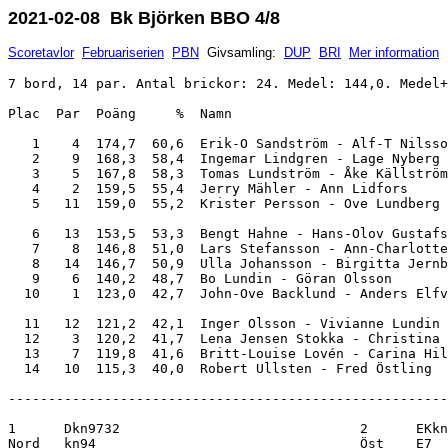
2021-02-08 Bk Björken BBO 4/8
Scoretavlor
Februariserien
PBN
Givsamling:
DUP
BRI
Mer information
7 bord, 14 par. Antal brickor: 24. Medel: 144,0. Medel+
Plac  Par  Poäng     %  Namn                           
   1    4  174,7  60,6  Erik-O Sandström - Alf-T Nilsso
   2    9  168,3  58,4  Ingemar Lindgren - Lage Nyberg 
   3    5  167,8  58,3  Tomas Lundström - Åke Källström
   4    2  159,5  55,4  Jerry Mähler - Ann Lidfors     
   5   11  159,0  55,2  Krister Persson - Ove Lundberg 
   6   13  153,5  53,3  Bengt Hahne - Hans-Olov Gustafs
   7    8  146,8  51,0  Lars Stefansson - Ann-Charlotte
   8   14  146,7  50,9  Ulla Johansson - Birgitta Jernb
   9    6  140,2  48,7  Bo Lundin - Göran Olsson       
  10    1  123,0  42,7  John-Ove Backlund - Anders Elfv
  11   12  121,2  42,1  Inger Olsson - Vivianne Lundin 
  12    3  120,2  41,7  Lena Jensen Stokka - Christina 
  13    7  119,8  41,6  Britt-Louise Lovén - Carina Hil