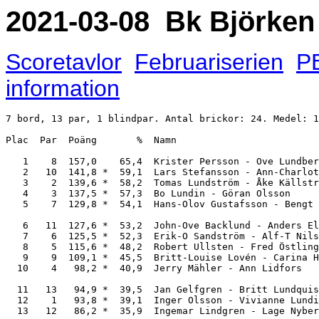
2021-03-08 Bk Björken
Scoretavlor
Februariserien
P
information
7 bord, 13 par, 1 blindpar. Antal brickor: 24. Medel: 1
Plac  Par  Poäng       %  Namn                         
   1    8  157,0    65,4  Krister Persson - Ove Lundber
   2   10  141,8 *  59,1  Lars Stefansson - Ann-Charlot
   3    2  139,6 *  58,2  Tomas Lundström - Åke Källstr
   4    3  137,5 *  57,3  Bo Lundin - Göran Olsson     
   5    7  129,8 *  54,1  Hans-Olov Gustafsson - Bengt 
   6   11  127,6 *  53,2  John-Ove Backlund - Anders El
   7    6  125,5 *  52,3  Erik-O Sandström - Alf-T Nils
   8    5  115,6 *  48,2  Robert Ullsten - Fred Östling
   9    9  109,1 *  45,5  Britt-Louise Lovén - Carina H
  10    4   98,2 *  40,9  Jerry Mähler - Ann Lidfors   
  11   13   94,9 *  39,5  Jan Gelfgren - Britt Lundquis
  12    1   93,8 *  39,1  Inger Olsson - Vivianne Lundi