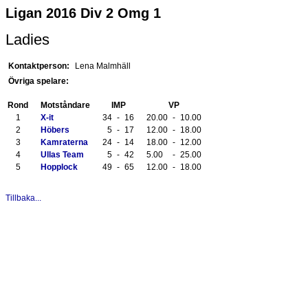
Ligan 2016 Div 2 Omg 1
Ladies
Kontaktperson:
Lena Malmhäll
Övriga spelare:
Rond
Motståndare
IMP
VP
1
X-it
34
-
16
20.00
-
10.00
2
Höbers
5
-
17
12.00
-
18.00
3
Kamraterna
24
-
14
18.00
-
12.00
4
Ullas Team
5
-
42
5.00
-
25.00
5
Hopplock
49
-
65
12.00
-
18.00
Tillbaka...