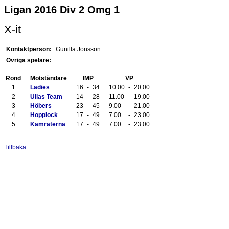
Ligan 2016 Div 2 Omg 1
X-it
Kontaktperson:
Gunilla Jonsson
Övriga spelare:
Rond
Motståndare
IMP
VP
1
Ladies
16
-
34
10.00
-
20.00
2
Ullas Team
14
-
28
11.00
-
19.00
3
Höbers
23
-
45
9.00
-
21.00
4
Hopplock
17
-
49
7.00
-
23.00
5
Kamraterna
17
-
49
7.00
-
23.00
Tillbaka...