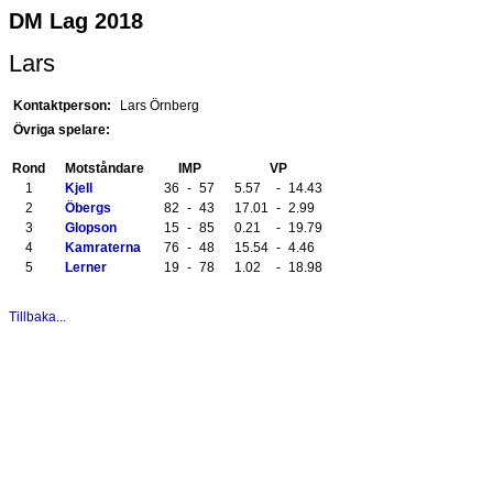
DM Lag 2018
Lars
Kontaktperson:
Lars Örnberg
Övriga spelare:
Rond
Motståndare
IMP
VP
1
Kjell
36
-
57
5.57
-
14.43
2
Öbergs
82
-
43
17.01
-
2.99
3
Glopson
15
-
85
0.21
-
19.79
4
Kamraterna
76
-
48
15.54
-
4.46
5
Lerner
19
-
78
1.02
-
18.98
Tillbaka...