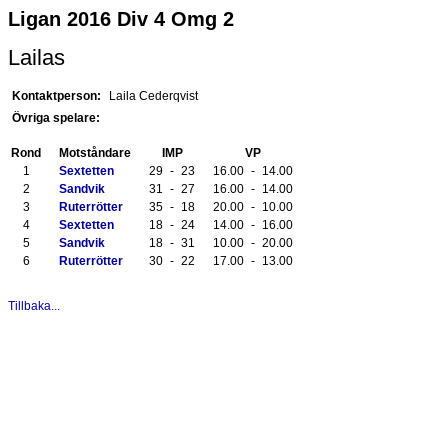
Ligan 2016 Div 4 Omg 2
Lailas
Kontaktperson:
Laila Cederqvist
Övriga spelare:
Rond
Motståndare
IMP
VP
1
Sextetten
29
-
23
16.00
-
14.00
2
Sandvik
31
-
27
16.00
-
14.00
3
Ruterrötter
35
-
18
20.00
-
10.00
4
Sextetten
18
-
24
14.00
-
16.00
5
Sandvik
18
-
31
10.00
-
20.00
6
Ruterrötter
30
-
22
17.00
-
13.00
Tillbaka...