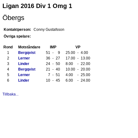
Ligan 2016 Div 1 Omg 1
Öbergs
Kontaktperson:
Conny Gustafsson
Övriga spelare:
Rond
Motståndare
IMP
VP
1
Bergqvist
51
-
9
25.00
-
4.00
2
Lerner
36
-
27
17.00
-
13.00
3
Linder
24
-
50
8.00
-
22.00
4
Bergqvist
21
-
40
10.00
-
20.00
5
Lerner
7
-
51
4.00
-
25.00
6
Linder
10
-
45
6.00
-
24.00
Tillbaka...